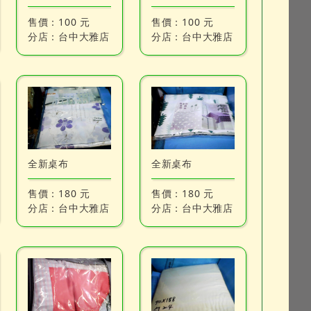
售價：
100 元
售價：
100 元
分店：
台中大雅店
分店：
台中大雅店
全新桌布
全新桌布
售價：
180 元
售價：
180 元
分店：
台中大雅店
分店：
台中大雅店