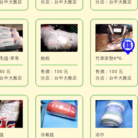
台中大雅店
分店：
台中大雅店
分店：
台中大雅店
毛毯-單售
抱枕
竹蓆床墊6*6.
80 元
售價：
100 元
售價：
100 元
台中大雅店
分店：
台中大雅店
分店：
台中大雅店
毯
冷氣毯
浴巾