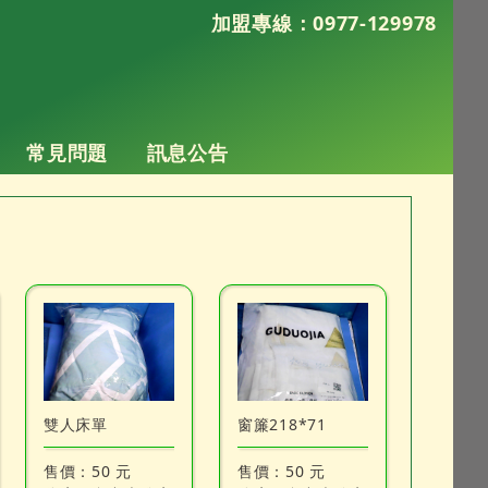
加盟專線：0977-129978
常見問題
訊息公告
雙人床單
窗簾218*71
售價：
50 元
售價：
50 元