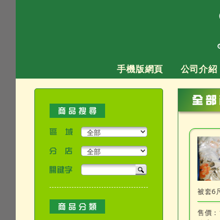
跳
至
主
要
內
容
手機版網頁
公司介紹
區域
分店
關鍵字
產品搜尋
被套6
售價：