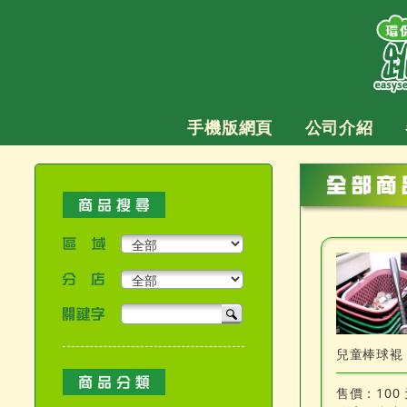
跳
至
主
要
內
容
手機版網頁
公司介紹
區域
分店
關鍵字
產品搜尋
兒童棒球裩
售價：
100