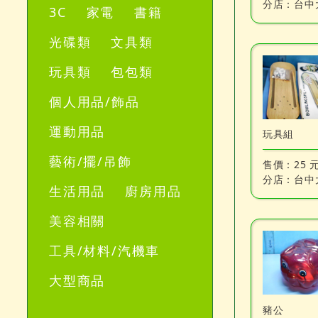
分店：
台中
3C
家電
書籍
光碟類
文具類
玩具類
包包類
個人用品/飾品
運動用品
玩具組
藝術/擺/吊飾
售價：
25 
分店：
台中
生活用品
廚房用品
美容相關
工具/材料/汽機車
大型商品
豬公