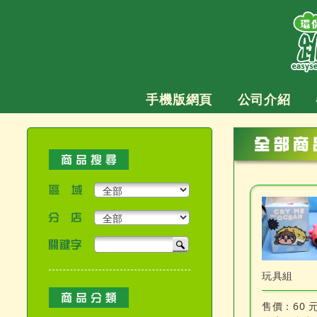
跳
至
主
要
內
容
手機版網頁
公司介紹
區域
分店
關鍵字
產品搜尋
玩具組
售價：
60 