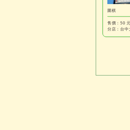
圍棋
售價：
50 
分店：
台中