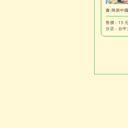
書-簡易中
售價：
15 
分店：
台中