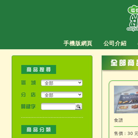
跳
至
主
要
內
容
手機版網頁
公司介紹
區域
分店
關鍵字
產品搜尋
食譜
售價：
30 