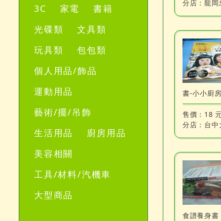
分店：
龍岡
3C
家電
書籍
光碟類
文具類
玩具類
包包類
個人用品/飾品
運動用品
藝術/擺/吊飾
售價：
18 
分店：
台中
生活用品
廚房用品
美容相關
工具/材料/汽機車
大型商品
食譜養身書