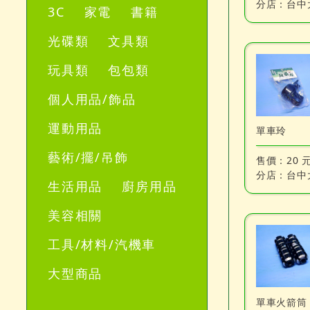
分店：
台中
3C
家電
書籍
光碟類
文具類
玩具類
包包類
個人用品/飾品
運動用品
單車玲
藝術/擺/吊飾
售價：
20 
分店：
台中
生活用品
廚房用品
美容相關
工具/材料/汽機車
大型商品
單車火箭筒