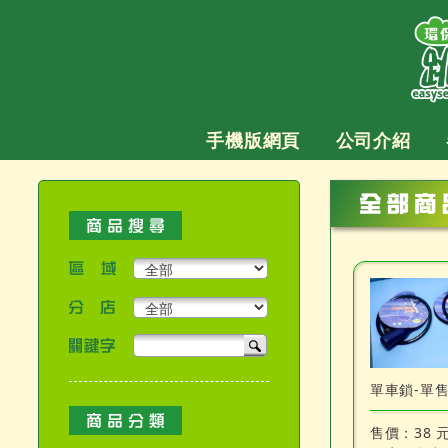
跳
至
主
要
內
容
手機版網頁
公司介紹
區域
分店
關鍵字
產品搜尋
單車鎖-單
售價：
38 