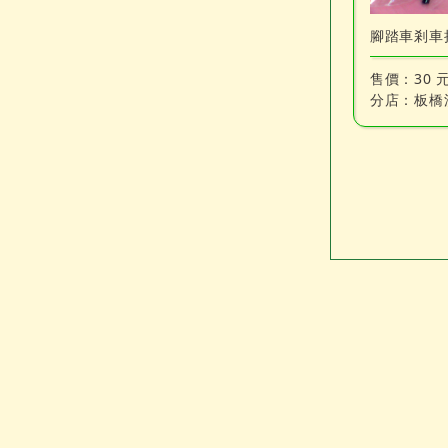
腳踏車剎車
售價：
30 
分店：
板橋