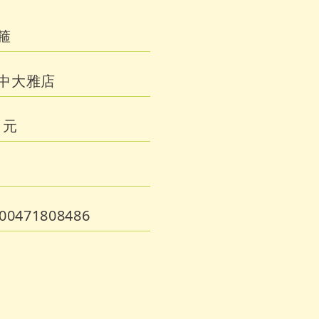
箍
中大雅店
 元
00471808486